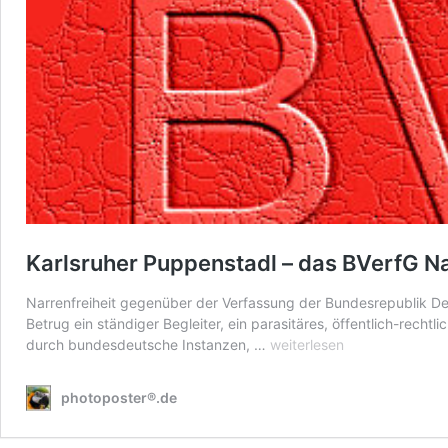
Karlsruher Puppenstadl – das BVerfG Na
Narrenfreiheit gegenüber der Verfassung der Bundesrepublik Deuts
Betrug ein ständiger Begleiter, ein parasitäres, öffentlich-rec
Karlsruher
durch bundesdeutsche Instanzen, …
weiterlesen
Puppenstadl
–
photoposter®.de
das
BVerfG