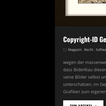
Copyright-ID Ge
Cat
Magazin
,
Recht
,
Softw
Links
wegen der massenwei
dass Biderklau dies
seine Bilder selbst u
unterschätzen, im Ge
Grafiken zum eigenen 