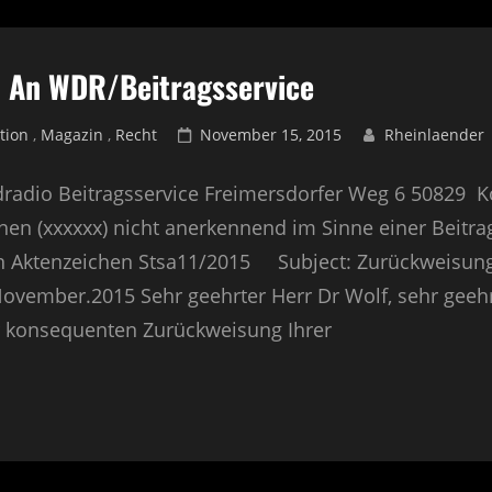
! An WDR/Beitragsservice
tion
,
Magazin
,
Recht
Posted
November 15, 2015
Rheinlaender
on
adio Beitragsservice Freimersdorfer Weg 6 50829 K
hen (xxxxxx) nicht anerkennend im Sinne einer Beitra
n Aktenzeichen Stsa11/2015 Subject: Zurückweisung 
vember.2015 Sehr geehrter Herr Dr Wolf, sehr geehr
r konsequenten Zurückweisung Ihrer
TE
UNG!
BEITRAGSSERVICE