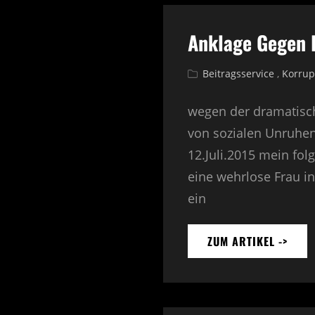
Anklage Gegen D
Cat
Beitragsservice
,
Korrup
Links
wegen der dramatisc
von sozialen Unruhen
12.Juli.2015 mein fol
eine wehrlose Frau i
ein
ZUM ARTIKEL ->
ANKL
GEGE
DIE
VERF
JUST
WEGE