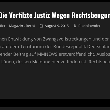
ie Verfilzte Justiz Wegen Rechtsbeugu
tion
,
Magazin
,
Recht
Posted
August 9, 2015
Rheinlaender
on
hen Entwicklung von Zwangsvollstreckungen und de
 auf dem Territorium der Bundesrepublik Deutschlan
gender Beitrag auf MMNEWS erstveröffentlicht. Auslöse
n Lünen, dessen Meldung hier zu finden ist. Rechtsb
AGE
N
ILZTE
IZ
N