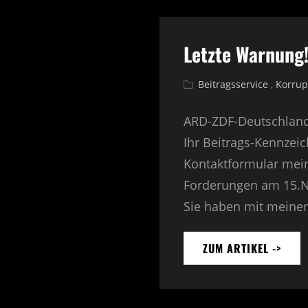
Letzte Warnung
Cat
Beitragsservice
,
Korrup
Links
ARD-ZDF-Deutschlandr
Ihr Beitrags-Kennzeic
Kontaktformular mei
Forderungen am 15.No
Sie haben mit meine
ZUM ARTIKEL ->
LETZ
WARN
AN
WDR/