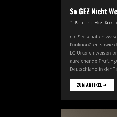
RECH
So GEZ Nicht We
Cat
Beitragsservice
,
Korrup
Links
die Seilschaften zwis
Funktionären sowie d
LG Urteilen weisen b
aureichende Prüfunge
Deutschland in der T
ZUM ARTIKEL ->
SO
GEZ
NICH
WEIT
–
STRA