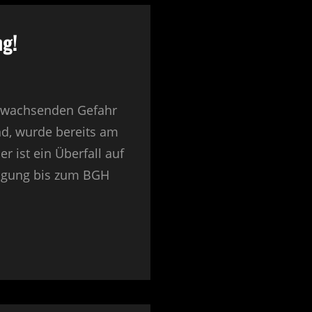
ng!
r wachsenden Gefahr
d, wurde bereits am
r ist ein Überfall auf
eugung bis zum BGH