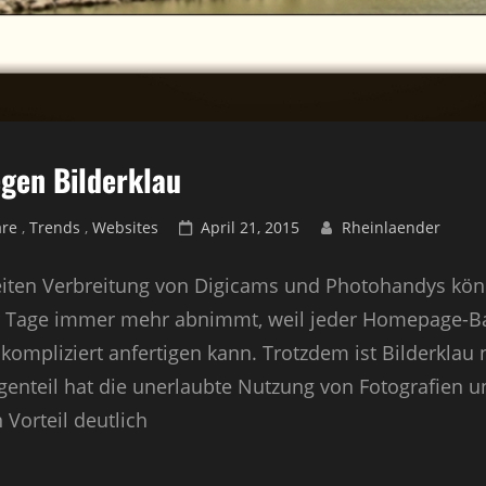
gen Bilderklau
are
,
Trends
,
Websites
Posted
April 21, 2015
Rheinlaender
on
ten Verbreitung von Digicams und Photohandys kö
er Tage immer mehr abnimmt, weil jeder Homepage-Ba
nkompliziert anfertigen kann. Trotzdem ist Bilderklau 
genteil hat die unerlaubte Nutzung von Fotografien 
Vorteil deutlich