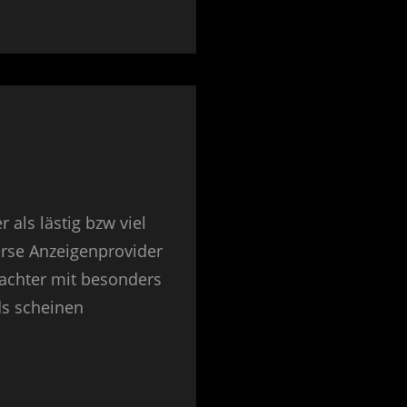
ls lästig bzw viel
verse Anzeigenprovider
rachter mit besonders
ds scheinen