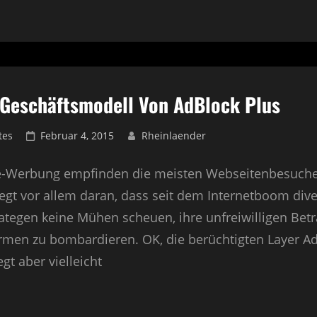
RIGHT-
N
ERKLAU
 Geschäftsmodell Von AdBlock Plus
tes
Posted
Februar 4, 2015
Rheinlaender
on
-Werbung empfinden die meisten Webseitenbesucher a
liegt vor allem daran, dass seit dem Internetboom di
ategen keine Mühen scheuen, ihre unfreiwilligen Bet
men zu bombardieren. OK, die berüchtigten Layer A
egt aber vielleicht