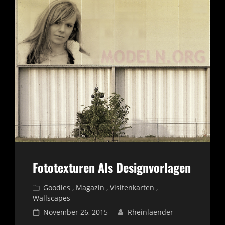
Fototexturen Als Designvorlagen
Cat
Goodies
,
Magazin
,
Visitenkarten
,
Wallscapes
Links
Posted
November 26, 2015
Rheinlaender
on