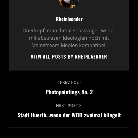
Author:
Rheinlaender
Querkopf, manchmal Spassvogel, weder
mit abstrusen Ideologien noch mit
Mainstream Medien kompatibel.
VIEW ALL POSTS BY RHEINLAENDER
Beitragsnavigation
PREV POST
Previous
Photopaintings No. 2
Post
NEXT POST
Next
Stadt Huerth…wenn der WDR zweimal klingelt
Post