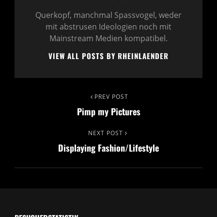
Querkopf, manchmal Spassvogel, weder
mit abstrusen Ideologien noch mit
Mainstream Medien kompatibel.
VIEW ALL POSTS BY RHEINLAENDER
Beitragsnavigation
PREV POST
Previous
Pimp my Pictures
Post
NEXT POST
Next
Displaying Fashion/Lifestyle
Post