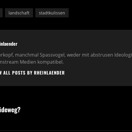
landschaft
stadtkulissen
or:
inlaender
rkopf, manchmal Spassvogel, weder mit abstrusen Ideolog
nstream Medien kompatibel.
W ALL POSTS BY RHEINLAENDER
ation
Next
ideweg?
Post