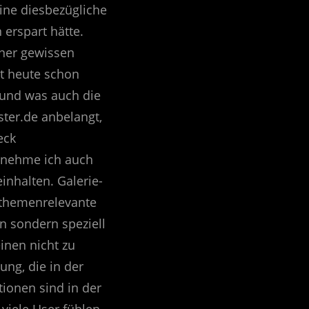
eine diesbezügliche
erspart hätte.
iner gewissen
st heute schon
 und was auch die
ter.de anbelangt,
eck
i nehme ich auch
inhalten. Galerie-
r themenrelevante
n sondern speziell
inen nicht zu
ng, die in der
tionen sind in der
viele User fühlen