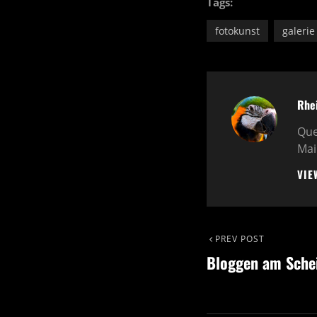
Tags:
fotokunst
galerie
Auth
Rhe
Que
Mai
VIE
Beitragsnavig
PREV POST
Previous
Bloggen am Sche
Post