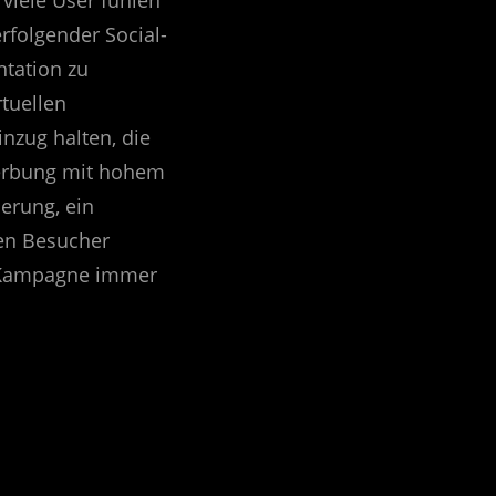
erfolgender Social-
ntation zu
tuellen
nzug halten, die
Werbung mit hohem
erung, ein
en Besucher
e Kampagne immer