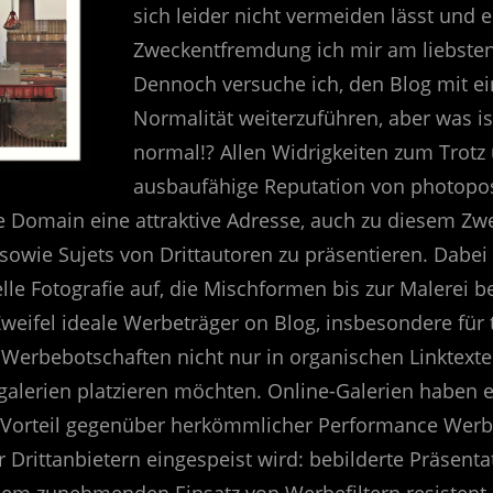
sich leider nicht vermeiden lässt und 
Zweckentfremdung ich mir am liebsten 
Dennoch versuche ich, den Blog mit e
Normalität weiterzuführen, aber was i
normal!? Allen Widrigkeiten zum Trotz
ausbaufähige Reputation von photopos
se Domain eine attraktive Adresse, auch zu diesem Zw
 sowie Sujets von Drittautoren zu präsentieren. Dabe
le Fotografie auf, die Mischformen bis zur Malerei be
Zweifel ideale Werbeträger on Blog, insbesondere fü
Werbebotschaften nicht nur in organischen Linktexte
tgalerien platzieren möchten. Online-Galerien haben e
Vorteil gegenüber herkömmlicher Performance Werbu
 Drittanbietern eingespeist wird: bebilderte Präsenta
em zunehmenden Einsatz von Werbefiltern resistent, 