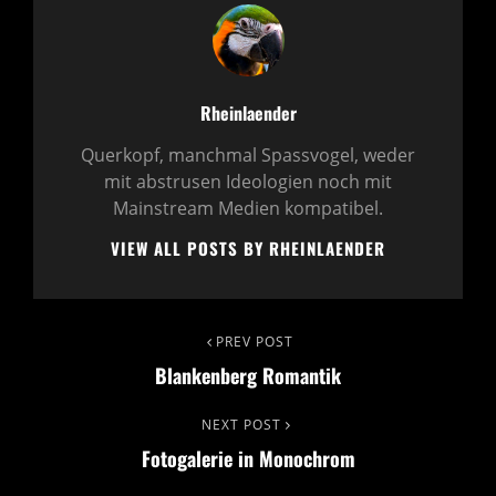
Author:
Rheinlaender
Querkopf, manchmal Spassvogel, weder
mit abstrusen Ideologien noch mit
Mainstream Medien kompatibel.
VIEW ALL POSTS BY RHEINLAENDER
Beitragsnavigation
PREV POST
Previous
Blankenberg Romantik
Post
NEXT POST
Next
Fotogalerie in Monochrom
Post