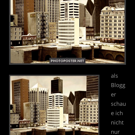
als
Blogg
er
schau
e ich
nicht
nur