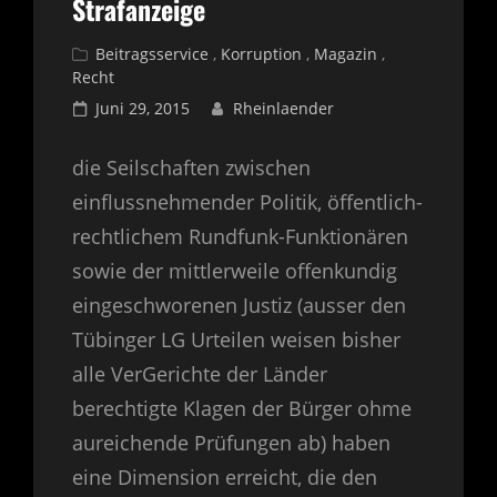
Strafanzeige
Cat
Beitragsservice
,
Korruption
,
Magazin
,
Recht
Links
Posted
Juni 29, 2015
Rheinlaender
on
die Seilschaften zwischen
einflussnehmender Politik, öffentlich-
rechtlichem Rundfunk-Funktionären
sowie der mittlerweile offenkundig
eingeschworenen Justiz (ausser den
Tübinger LG Urteilen weisen bisher
alle VerGerichte der Länder
berechtigte Klagen der Bürger ohme
aureichende Prüfungen ab) haben
eine Dimension erreicht, die den