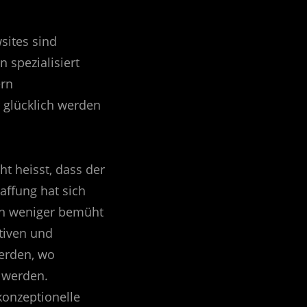
wsites sind
 spezialisiert
ern
 glücklich werden
t heisst, dass der
affung hat sich
en weniger bemüht
ktiven und
erden, wo
 werden.
konzeptionelle