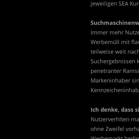
jeweiligen SEA Ku
Suchmaschinenwer
Immer mehr Nutzer
Werbemüll mit fla
teilweise weit nac
Suchergebnissen 
penetranter Ramsc
Markeninhaber sin
Kennzeicheninhabe
Ich denke, dass 
Nutzerverhlten ma
ohne Zweifel vorh
Werbemarkt bedin