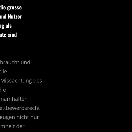
die grosse
nd Nutzer
ng als
ute sind
rbraucht und
die
 Missachtung des
die
 namhaften
Wettbewerbsrecht
zeugen nicht nur
mmheit der