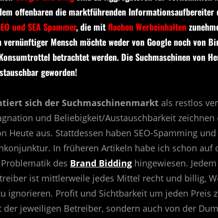
em offenbaren die marktführenden Informationsaufbereiter 
SEO und SEA Spammer
, die mit
flachen Werbeinhalten
zunehme
in vernünftiger Mensch möchte weder von Google noch von Bi
Konsumtrottel betrachtet werden. Die Suchmaschinen von He
ustauschbar geworden!
ntiert sich der Suchmaschinenmarkt
als restlos ve
agnation und Beliebigkeit/Austauschbarkeit zeichnen 
n Heute aus. Stattdessen haben SEO-Spamming und
onjunktur. In früheren Artikeln habe ich schon auf 
Problematik des
Brand Bidding
hingewiesen. Jedem
iber ist mittlerweile jedes Mittel recht und billig, 
 ignorieren. Profit und Sichtbarkeit um jeden Preis 
der jeweiligen Betreiber, sondern auch von der Du