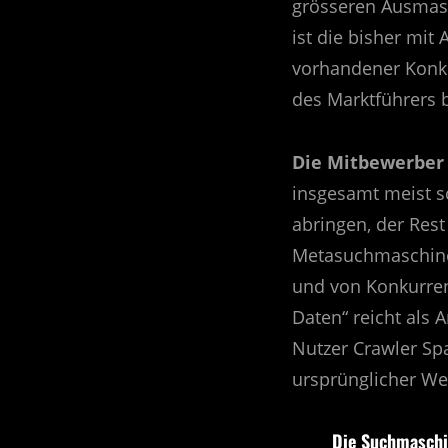
grösseren Ausmass
ist die bisher mi
vorhandener Konku
des Marktführers b
Die Mitbewerber 
insgesamt meist sc
abringen, der Res
Metasuchmaschine
und von Konkurren
Daten“ reicht als
Nutzer Crawler Sp
ursprünglicher Web
Die Suchmasch