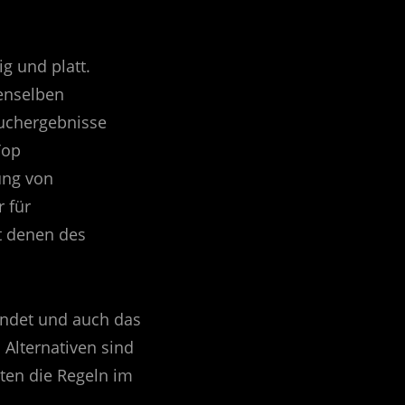
ig und platt.
enselben
Suchergebnisse
Top
ung von
 für
t denen des
indet und auch das
Alternativen sind
ten die Regeln im