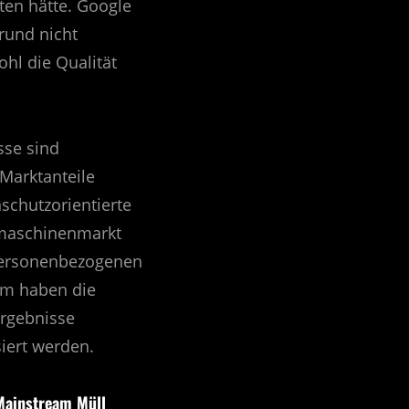
ten hätte. Google
rund nicht
hl die Qualität
sse sind
 Marktanteile
schutzorientierte
hmaschinenmarkt
 personenbezogenen
em haben die
ergebnisse
siert werden.
Mainstream Müll