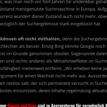
, was man noch vor fünf Jahren für undenkbar gehal
t Abstand meistgenutzte Suchmaschine in Europa. Aufg
rrenz wundert dieser Zustand auch nicht mehr, obwo
ezüglich der Suchergebnisse stark eingebüsst hat.
können oft nicht mithalten,
denn die Suchergebni
hlechter als besser. Einzig Bing könnte Google noch
t ist im Grunde genommen obsolet. Sogenannte daten
n sind nichts anderes als Mitnahmeeffekte im Suc
zfähigkeit meilenweit entfernt. „Wir erheben keine
 Argument für einen Wechsel nicht mehr aus. Ausserd
am restlos satt, der sich permanent versucht in Such
sites einzunisten, deren Inhalte regelmässig aktuali
inen
Google und Bing
sind zu Aggregatoren für vornehmlich 