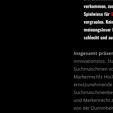
verkommen, zud
Spielwiese für
vergraulen. Ke
meinungsloser 
schlecht und a
Insgesamt präse
innovationslos. St
Suchmaschinen vo
Markenrechts Hochk
ernstzunehmende 
Suchmaschinenbetre
und Markenrecht zu
von der Dummheit 