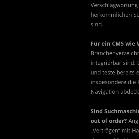
Verschlagwortung f
herkömmlichen Su
sind.
Für ein CMS wie
Branchenverzeichn
integrierbar sind. 
und teste bereits 
insbesondere die K
Navigation abdeck
Sind Suchmaschin
out of order?
Ange
„Verträgen“ mit H