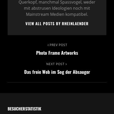
Querkopf, manchmal Spassvogel, weder
mit abstrusen Ideologien noch mit
Mainstream Medien kompatibel.
VIEW ALL POSTS BY RHEINLAENDER
Beitragsnavigation
PREV POST
Previous
Photo Frame Artworks
Post
NEXT POST
Next
Das freie Web im Sog der Absauger
Post
BESUCHERSTATISTIK