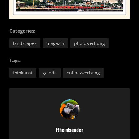
Categories:
landscapes
magazin
photowerbung
Tags:
fotokunst
galerie
online-werbung
Author:
Rheinlaender